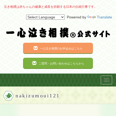
泣き相撲は赤ちゃんの健康と成長を祈願する日本の伝統行事です。
Powered by
Translate
一心泣き相撲のお申込みはこちら
ご質問・お問い合わせはこちらから
Toggl
navig
nakizumoui121