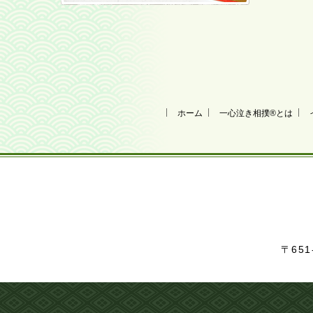
ホーム
一心泣き相撲
®
とは
〒65