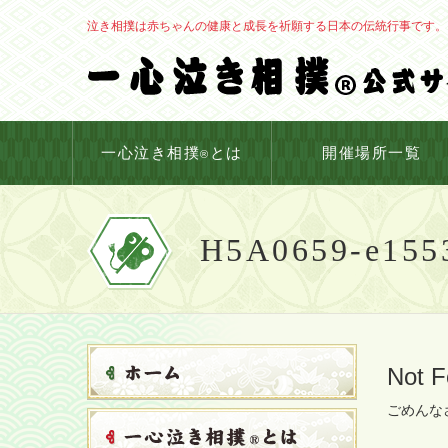
泣き相撲は赤ちゃんの健康と成長を祈願する日本の伝統行事です。
一心泣き相撲
とは
開催場所一覧
®
H5A0659-e155
Not 
ごめんなさ