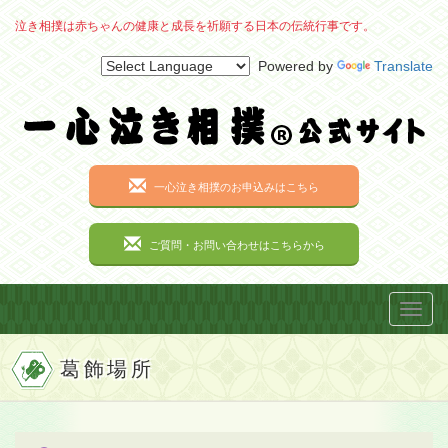
泣き相撲は赤ちゃんの健康と成長を祈願する日本の伝統行事です。
Powered by
Translate
一心泣き相撲のお申込みはこちら
ご質問・お問い合わせはこちらから
Toggl
navig
葛飾場所