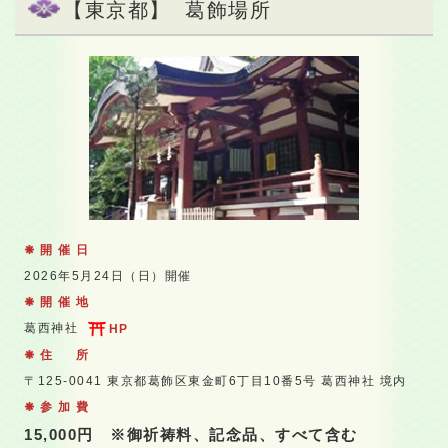
【東京都】
葛飾場所
開 催 日
2026年5月24日（日）開催
開 催 地
葛西神社
HP
住 所
〒125-0041
東京都葛飾区東金町6丁目10番5号 葛西神社 境内
参 加 費
15,000円 ※御祈祷料、記念品、すべて含む